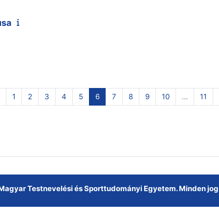
usa
Előző oldal
1 oldal
2 oldal
3 oldal
4 oldal
5 oldal
6 oldal
7 oldal
8 oldal
9 oldal
10 oldal
11 o
1
2
3
4
5
6
7
8
9
10
…
11
Magyar Testnevelési és Sporttudományi Egyetem. Minden jog 