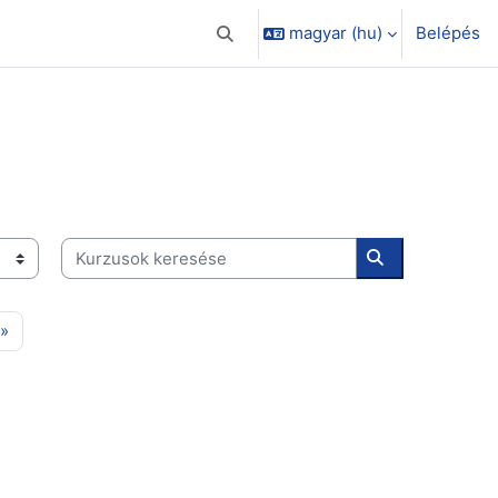
magyar ‎(hu)‎
Belépés
Keresési bemeneti adatok váltása
Kurzusok keresése
Kurzusok kere
ldal
Következő oldal
»