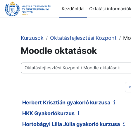
Tovább a fő tartalomhoz
Kezdőoldal
Oktatási információ
Kurzusok
Oktatásfejlesztési Központ
Mo
Moodle oktatások
Kurzuskategóriák
«
Herbert Krisztián gyakorló kurzusa
HKK Gyakorlókurzus
Hortobágyi Lilla Júlia gyakorló kurzusa