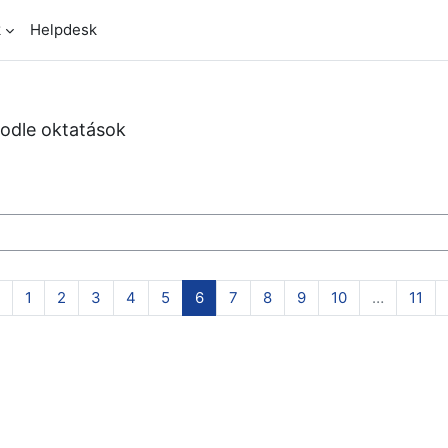
k
Helpdesk
odle oktatások
Előző oldal
1 oldal
2 oldal
3 oldal
4 oldal
5 oldal
6 oldal
7 oldal
8 oldal
9 oldal
10 oldal
11 o
1
2
3
4
5
6
7
8
9
10
…
11