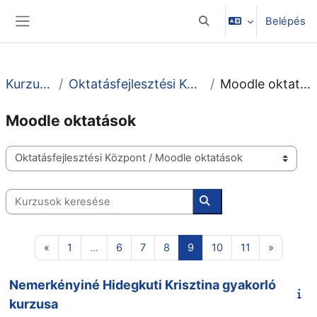
Tovább a fő tartalomhoz
Belépés
Keresési bemeneti adato
Oldalpanel
Kurzusok
Oktatásfejlesztési Központ
Moodle oktatások
Moodle oktatások
Kurzuskategóriák
Kurzusok keresése
Kurzusok keresése
Előző oldal
1 oldal
6 oldal
7 oldal
8 oldal
9 oldal
10 oldal
11 oldal
Következ
«
1
…
6
7
8
9
10
11
»
Nemerkényiné Hidegkuti Krisztina gyakorló
kurzusa