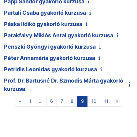
Papp Sándor gyakorló kurzusa
Partali Csaba gyakorló kurzusa
Páska Ildikó gyakorló kurzusa
Patakfalvy Miklós Antal gyakorló kurzusa
Penszki Gyöngyi gyakorló kurzusa
Péter Annamária gyakorló kurzusa
Petridis Leonidas gyakorló kurzusa
Prof. Dr. Bartusné Dr. Szmodis Márta gyakorló
kurzusa
Előző oldal
1 oldal
6 oldal
7 oldal
8 oldal
9 oldal
10 oldal
11 oldal
Következ
«
1
…
6
7
8
9
10
11
»