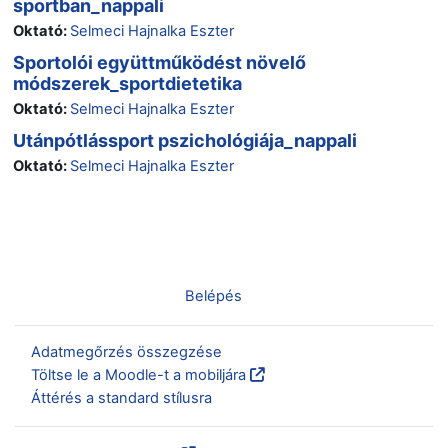
sportban_nappali
Oktató:
Selmeci Hajnalka Eszter
Sportolói együttműködést növelő
módszerek_sportdietetika
Oktató:
Selmeci Hajnalka Eszter
Utánpótlássport pszichológiája_nappali
Oktató:
Selmeci Hajnalka Eszter
Nincs bejelentkezve. (
Belépés
)
Adatmegőrzés összegzése
Töltse le a Moodle-t a mobiljára
Áttérés a standard stílusra