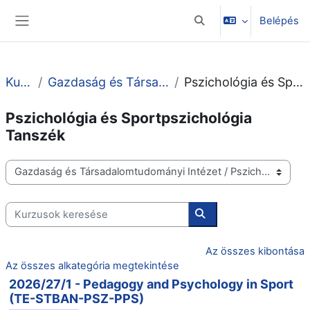
Tovább a fő tartalomhoz
Belépés
Keresési bemeneti adato
Oldalpanel
Kurzusok
Gazdaság és Társadalomtudományi Intézet
Pszichológia és Sportpszichológia Tanszék
Pszichológia és Sportpszichológia
Tanszék
Kurzuskategóriák
Kurzusok keresése
Kurzusok keresése
Az összes kibontása
Az összes alkategória megtekintése
2026/27/1 - Pedagogy and Psychology in Sport
(TE-STBAN-PSZ-PPS)