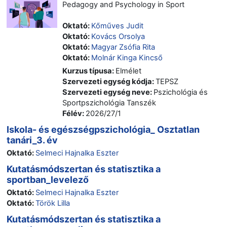
Pedagogy and Psychology in Sport
Oktató:
Kőműves Judit
Oktató:
Kovács Orsolya
Oktató:
Magyar Zsófia Rita
Oktató:
Molnár Kinga Kincső
Kurzus típusa
:
Elmélet
Szervezeti egység kódja
:
TEPSZ
Szervezeti egység neve
:
Pszichológia és
Sportpszichológia Tanszék
Félév
:
2026/27/1
Iskola- és egészségpszichológia_ Osztatlan
tanári_3. év
Oktató:
Selmeci Hajnalka Eszter
Kutatásmódszertan és statisztika a
sportban_levelező
Oktató:
Selmeci Hajnalka Eszter
Oktató:
Török Lilla
Kutatásmódszertan és statisztika a