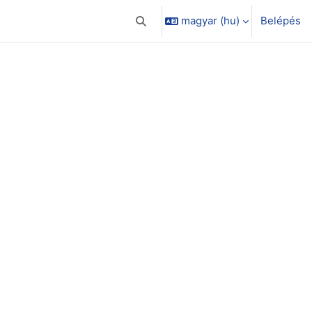
magyar ‎(hu)‎
Belépés
Keresési bemeneti adatok váltása