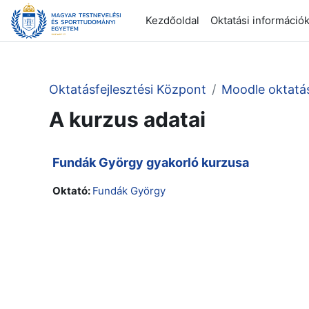
Tovább a fő tartalomhoz
Kezdőoldal
Oktatási információ
Oktatásfejlesztési Központ
Moodle oktatá
A kurzus adatai
Fundák György gyakorló kurzusa
Oktató:
Fundák György