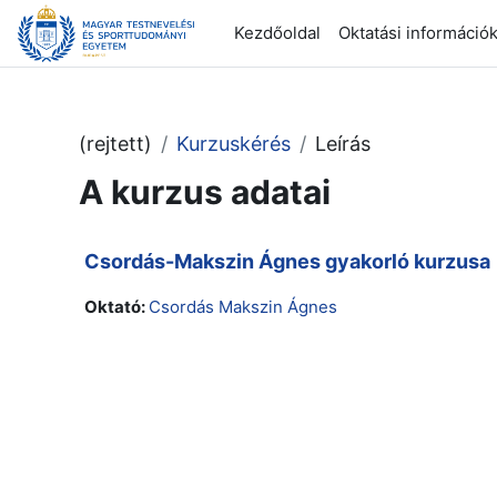
Tovább a fő tartalomhoz
Kezdőoldal
Oktatási információ
(rejtett)
Kurzuskérés
Leírás
A kurzus adatai
Csordás-Makszin Ágnes gyakorló kurzusa
Oktató:
Csordás Makszin Ágnes