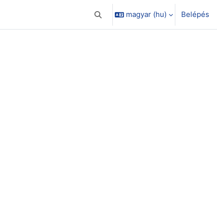
magyar ‎(hu)‎
Belépés
Keresési bemeneti adatok váltása