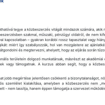
ek
áthatóvá tegye a közbeszerzés világát mindazok számára, akik
közbeszerzésben szakmai, műszaki, pénzügyi oldalról, de nem k
al kapcsolatban – gyakran korábbi rossz tapasztalat vagy hiá
ogikát: miért így szabályozzák, hol van mozgástere az ajánla
 átgondolni és megtervezni, ahelyett, hogy az eljárás során tűz
nális területein dolgozó munkatársak, másrészt az akadémiai o
ítenek vagy támogatnak. A kurzus abban segít, hogy a közb
at jobb megértése jelentősen csökkenti a bizonytalanságot, növ
ös szemlélet kialakítása, amelyben a közbeszerzés nem „
ett - nem lassítja, hanem éppen támogatja a szervezet működés