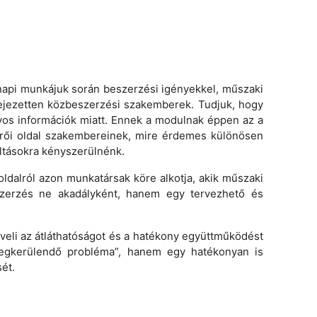
 napi munkájuk során beszerzési igényekkel, műszaki
ifejezetten közbeszerzési szakemberek. Tudjuk, hogy
nyos információk miatt. Ennek a modulnak éppen az a
tkérői oldal szakembereinek, mire érdemes különösen
oltásokra kényszerülnénk.
ldalról azon munkatársak köre alkotja, akik műszaki
eszerzés ne akadályként, hanem egy tervezhető és
eli az átláthatóságot és
a hatékony együttműködést
megkerülendő probléma”, hanem egy hatékonyan is
ét.