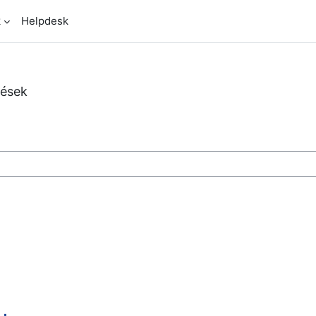
k
Helpdesk
zések