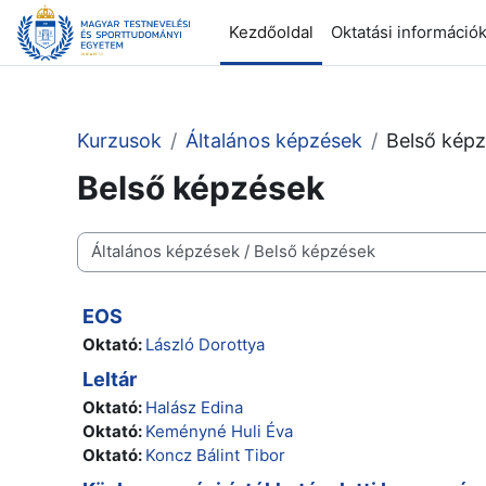
Tovább a fő tartalomhoz
Kezdőoldal
Oktatási információ
Kurzusok
Általános képzések
Belső kép
Belső képzések
Kurzuskategóriák
EOS
Oktató:
László Dorottya
Leltár
Oktató:
Halász Edina
Oktató:
Keményné Huli Éva
Oktató:
Koncz Bálint Tibor