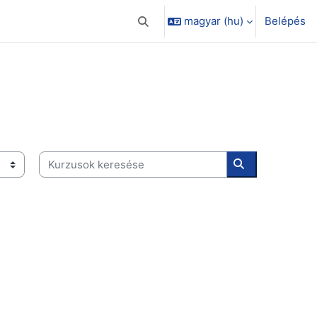
magyar ‎(hu)‎
Belépés
Keresési bemeneti adatok váltása
Kurzusok keresése
Kurzusok kere