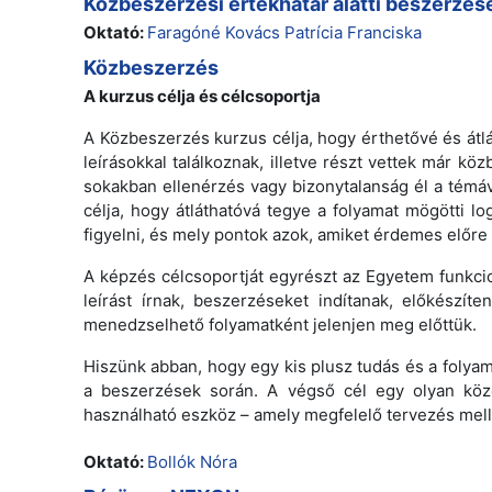
Közbeszerzési értékhatár alatti beszerzés
Oktató:
Faragóné Kovács Patrícia Franciska
Közbeszerzés
A kurzus célja és célcsoportja
A Közbeszerzés kurzus célja, hogy érthetővé és átl
leírásokkal találkoznak, illetve részt vettek már 
sokakban ellenérzés vagy bizonytalanság él a témáv
célja, hogy átláthatóvá tegye a folyamat mögötti l
figyelni, és mely pontok azok, amiket érdemes előre
A képzés célcsoportját egyrészt az Egyetem funkcio
leírást írnak, beszerzéseket indítanak, előkész
menedzselhető folyamatként jelenjen meg előttük.
Hiszünk abban, hogy egy kis plusz tudás és a folyam
a beszerzések során. A végső cél egy olyan köz
használható eszköz – amely megfelelő tervezés mell
Oktató:
Bollók Nóra